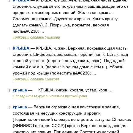
КРЫША
— КРЫША, крыши, жен. 1. Верхняя часть здания,
3
строения, служащая его покрытием и защищающая его от
вредных атмосферных явлений. Железная крыша.
Соломенная крыша. Двускатная крыша. Крыть крышу
(делать крышу). 2. Покрышка, покрытие, верхняя
часть&#8230; …
Толковый словарь Ушакова
КРЫША
— КРЫША, и, жен. Верхняя, покрывающая часть
4
строения. Шиферная, железная, черепичная к. Есть к. над
головой у кого н. (перен.: есть где жить; разг.). Под одной
крышей с кем н. (перен.: в одном доме с кем н.). Убрать
урожай под крышу (поместить в&#8230; …
Толковый словарь Ожегова
крыша
— КРЫША, книжн. кровля, устар. кров …
5
Словарь-тезаурус синонимов русской речи
крыша
— Верхняя ограждающая конструкция здания,
6
состоящая из несущих конструкций и кровли
[Терминологический словарь по строительству на 12 языках
(ВНИИИС Госстроя СССР)] крыша Верхняя ограждающая
конструкция здания. Примечание Состоит из несущей