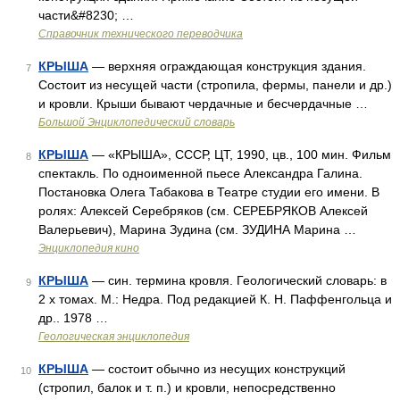
части&#8230; …
Справочник технического переводчика
КРЫША
— верхняя ограждающая конструкция здания.
7
Состоит из несущей части (стропила, фермы, панели и др.)
и кровли. Крыши бывают чердачные и бесчердачные …
Большой Энциклопедический словарь
КРЫША
— «КРЫША», СССР, ЦТ, 1990, цв., 100 мин. Фильм
8
спектакль. По одноименной пьесе Александра Галина.
Постановка Олега Табакова в Театре студии его имени. В
ролях: Алексей Серебряков (см. СЕРЕБРЯКОВ Алексей
Валерьевич), Марина Зудина (см. ЗУДИНА Марина …
Энциклопедия кино
КРЫША
— син. термина кровля. Геологический словарь: в
9
2 х томах. М.: Недра. Под редакцией К. Н. Паффенгольца и
др.. 1978 …
Геологическая энциклопедия
КРЫША
— состоит обычно из несущих конструкций
10
(стропил, балок и т. п.) и кровли, непосредственно