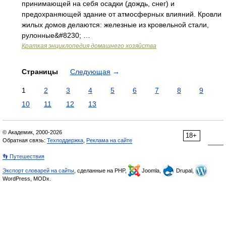
принимающей на себя осадки (дождь, снег) и
предохраняющей здание от атмосферных влияний. Кровли
жилых домов делаются: железные из кровельной стали,
рулонные&#8230; …
Краткая энциклопедия домашнего хозяйства
Страницы
Следующая
→
1
2
3
4
5
6
7
8
9
10
11
12
13
© Академик, 2000-2026
18+
Обратная связь:
Техподдержка
,
Реклама на сайте
👣 Путешествия
Экспорт словарей на сайты
, сделанные на PHP,
Joomla,
Drupal,
WordPress, MODx.