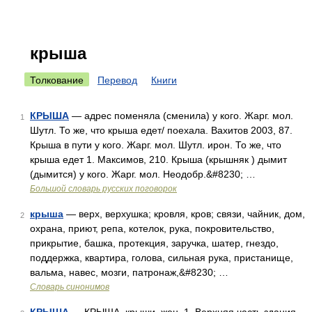
крыша
Толкование
Перевод
Книги
КРЫША
— адрес поменяла (сменила) у кого. Жарг. мол.
1
Шутл. То же, что крыша едет/ поехала. Вахитов 2003, 87.
Крыша в пути у кого. Жарг. мол. Шутл. ирон. То же, что
крыша едет 1. Максимов, 210. Крыша (крышняк ) дымит
(дымится) у кого. Жарг. мол. Неодобр.&#8230; …
Большой словарь русских поговорок
крыша
— верх, верхушка; кровля, кров; связи, чайник, дом,
2
охрана, приют, репа, котелок, рука, покровительство,
прикрытие, башка, протекция, заручка, шатер, гнездо,
поддержка, квартира, голова, сильная рука, пристанище,
вальма, навес, мозги, патронаж,&#8230; …
Словарь синонимов